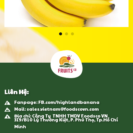
Liên Hệ:
Fanpage: FB.com/highlandbanana
Mail: sales.vietnam@foodscovn.com
Địa chỉ: Công Ty TNHH TMDV Foodsco VN
319/B10 Lý Thường Kiệt, P. Phú Thọ, Tp.Hồ Chí
Minh