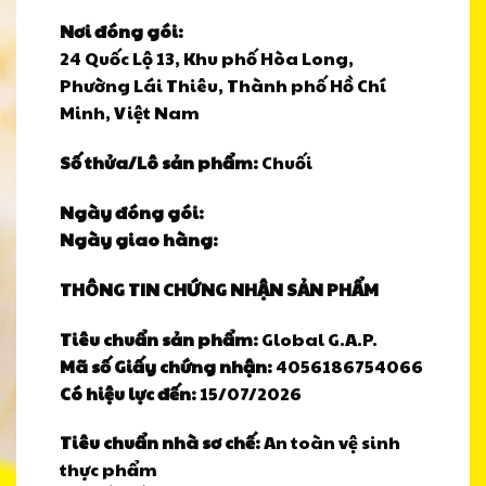
Nơi đóng gói:
24 Quốc Lộ 13, Khu phố Hòa Long,
Phường Lái Thiêu, Thành phố Hồ Chí
Minh, Việt Nam
Số thửa/Lô sản phẩm:
Chuối
Ngày đóng gói:
Ngày giao hàng:
THÔNG TIN CHỨNG NHẬN SẢN PHẨM
Tiêu chuẩn sản phẩm:
Global G.A.P.
Mã số Giấy chứng nhận:
4056186754066
Có hiệu lực đến:
15/07/2026
Tiêu chuẩn nhà sơ chế:
An toàn vệ sinh
thực phẩm