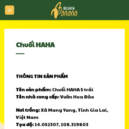
Skip
to
content
Chuối HAHA
THÔNG TIN SẢN PHẨM
Tên sản phẩm:
Chuối HAHA 5 trái
Tên nhà cung cấp:
Vườn Hoa Đào
Nơi trồng:
Xã Mang Yang, Tỉnh Gia Lai,
Việt Nam
Tọa độ:
14.052307, 108.319803